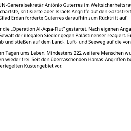
UN-Generalsekretär António Guterres im Weltsicherheitsrat
härfste, kritisierte aber Israels Angriffe auf den Gazastr
ilad Erdan forderte Guterres daraufhin zum Rücktritt auf.
 die „Operation Al-Aqsa-Flut“ gestartet. Nach eigenen Ang
alt der illegalen Siedler gegen Palästinenser reagiert. Er
und stießen auf dem Land-, Luft- und Seeweg auf die von I
n Tagen ums Leben. Mindestens 222 weitere Menschen wurd
n wieder frei. Seit den überraschenden Hamas-Angriffen bo
eriegelten Küstengebiet vor.