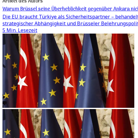
Artikel des Autors
Warum Brüssel seine Überheblichkeit gegenüber Ankara nich
Die EU braucht Türkiye als Sicherheitspartner – behandel
strategischer Abhängigkeit und Brüsseler Belehrungspoliti
5 Min. Lesezeit