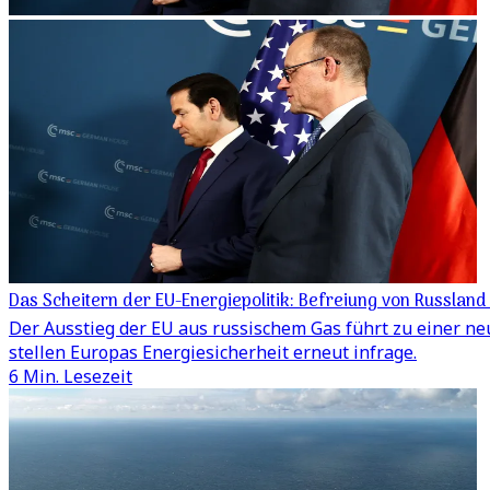
Das Scheitern der EU-Energiepolitik: Befreiung von Russla
Der Ausstieg der EU aus russischem Gas führt zu einer n
stellen Europas Energiesicherheit erneut infrage.
6 Min. Lesezeit