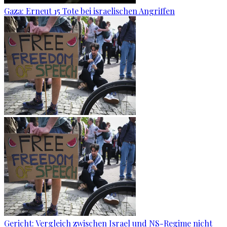
Gaza: Erneut 15 Tote bei israelischen Angriffen
Gericht: Ver­gleich zwi­schen Is­ra­el und NS-Re­gime nicht