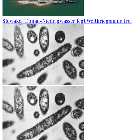
Slowakei: Donau-Niedrigwasser legt Weltkriegsmine frei