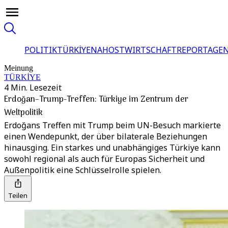
POLITIK
TÜRKİYE
NAHOST
WIRTSCHAFT
REPORTAGEN
Meinung
TÜRKİYE
4 Min. Lesezeit
Erdoğan–Trump-Treffen: Türkiye im Zentrum der
Weltpolitik
Erdoğans Treffen mit Trump beim UN-Besuch markierte
einen Wendepunkt, der über bilaterale Beziehungen
hinausging. Ein starkes und unabhängiges Türkiye kann
sowohl regional als auch für Europas Sicherheit und
Außenpolitik eine Schlüsselrolle spielen.
Teilen