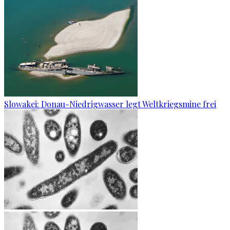
Slowakei: Donau-Niedrigwasser legt Weltkriegsmine frei