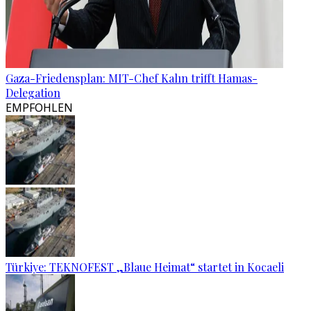
Gaza-Friedensplan: MIT-Chef Kalın trifft Hamas-
Delegation
EMPFOHLEN
Türkiye: TEKNOFEST „Blaue Heimat“ startet in Kocaeli