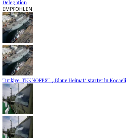
Delegation
EMPFOHLEN
Türkiye: TEKNOFEST „Blaue Heimat“ startet in Kocaeli