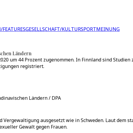
/FEATURES
GESELLSCHAFT/KULTUR
SPORT
MEINUNG
ischen Ländern
020 um 44 Prozent zugenommen. In Finnland sind Studien zu
gungen registriert.
ndinavischen Ländern / DPA
d Vergewaltigung ausgesetzt wie in Schweden. Laut dem sta
exueller Gewalt gegen Frauen.