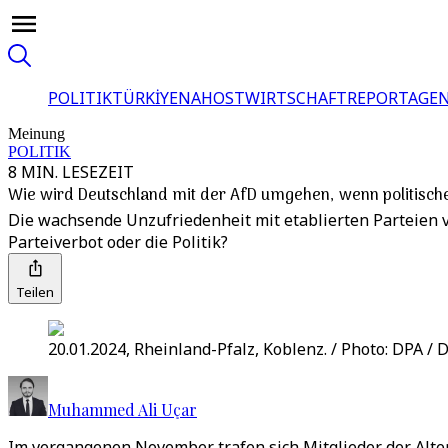
POLITIK
TÜRKİYE
NAHOST
WIRTSCHAFT
REPORTAGEN
Meinung
POLITIK
8 MIN. LESEZEIT
Wie wird Deutschland mit der AfD umgehen, wenn politisch
Die wachsende Unzufriedenheit mit etablierten Parteien 
Parteiverbot oder die Politik?
Teilen
20.01.2024, Rheinland-Pfalz, Koblenz. / Photo: DPA / 
Muhammed Ali Uçar
Im vergangenen November trafen sich Mitglieder der Alte