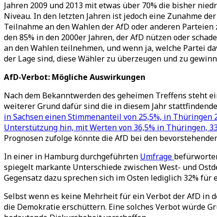
Jahren 2009 und 2013 mit etwas über 70% die bisher niedr
Niveau. In den letzten Jahren ist jedoch eine Zunahme der
Teilnahme an den Wahlen der AfD oder anderen Parteien
den 85% in den 2000er Jahren, der AfD nützen oder schade
an den Wahlen teilnehmen, und wenn ja, welche Partei dav
der Lage sind, diese Wähler zu überzeugen und zu gewinne
AfD-Verbot: Mögliche Auswirkungen
Nach dem Bekanntwerden des geheimen Treffens steht ein 
weiterer Grund dafür sind die in diesem Jahr stattfindende
in Sachsen einen Stimmenanteil von 25,5%, in Thüringen
Unterstützung hin, mit Werten von 36,5% in Thüringen, 
Prognosen zufolge könnte die AfD bei den bevorstehende
In einer in Hamburg durchgeführten
Umfrage
befürworten
spiegelt markante Unterschiede zwischen West- und Ostde
Gegensatz dazu sprechen sich im Osten lediglich 32% für 
Selbst wenn es keine Mehrheit für ein Verbot der AfD in d
die Demokratie erschüttern. Eine solches Verbot würde G