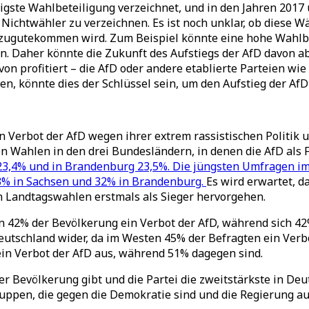
igste Wahlbeteiligung verzeichnet, und in den Jahren 2017 
 Nichtwähler zu verzeichnen. Es ist noch unklar, ob diese 
 zugutekommen wird. Zum Beispiel könnte eine hohe Wahlb
n. Daher könnte die Zukunft des Aufstiegs der AfD davon ab
on profitiert – die AfD oder andere etablierte Parteien wi
n, könnte dies der Schlüssel sein, um den Aufstieg der AfD
Verbot der AfD wegen ihrer extrem rassistischen Politik u
n Wahlen in den drei Bundesländern, in denen die AfD als Fa
 23,4% und in Brandenburg 23,5%. Die jüngsten Umfragen 
33% in Sachsen und 32% in Brandenburg.
Es wird erwartet, 
n Landtagswahlen erstmals als Sieger hervorgehen.
 42% der Bevölkerung ein Verbot der AfD, während sich 42%
utschland wider, da im Westen 45% der Befragten ein Verb
ein Verbot der AfD aus, während 51% dagegen sind.
er Bevölkerung gibt und die Partei die zweitstärkste in Deu
ruppen, die gegen die Demokratie sind und die Regierung 