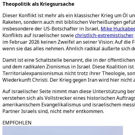
Theopolitik als Kriegsursache
Dieser Konflikt ist mehr als ein klassischer Krieg um Öl und
Raketen, sondern auch mit biblischen Verheißungen geführ
insbesondere der US-Botschafter in Israel,
Mike Huckabe
Konflikts auf israelischer sowie
christlich-extremistischer
im Februar 2026 keinen Zweifel an seiner Vision: Auf die 
wenn sie das alles nehmen. Ähnlich radikal äußerte sich 
Damit ist eine Schaltstelle benannt, die in der öffentlich
und dem radikalen Zionismus in Israel. Diese Koalition ist
Territorialexpansionismus nicht trotz ihrer Theologie, so
Wiederkunft Christi. Der Krieg gegen Iran wird hier nicht a
Auf israelischer Seite nimmt man diese Unterstützung berei
verstehen sich als Vollstrecker eines historischen Auftrag
amerikanischem Evangelikalismus und israelischem messian
Partner Israels sind, nicht mehr entkommen.
EMPFOHLEN