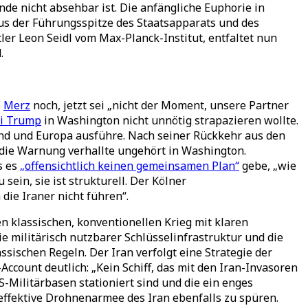
de nicht absehbar ist. Die anfängliche Euphorie in
aus der Führungsspitze des Staatsapparats und des
tler Leon Seidl vom Max-Planck-Institut, entfaltet nun
.
e
Merz
noch, jetzt sei „nicht der Moment, unsere Partner
ei Trump
in Washington nicht unnötig strapazieren wollte.
and und Europa ausführe. Nach seiner Rückkehr aus den
 die Warnung verhallte ungehört in Washington.
s es
„offensichtlich keinen gemeinsamen Plan“
gebe, „wie
ein, sie ist strukturell. Der Kölner
die Iraner nicht führen“.
 klassischen, konventionellen Krieg mit klaren
e militärisch nutzbarer Schlüsselinfrastruktur und die
sischen Regeln. Der Iran verfolgt eine Strategie der
ccount deutlich: „Kein Schiff, das mit den Iran-Invasoren
S-Militärbasen stationiert sind und die ein enges
effektive Drohnenarmee des Iran ebenfalls zu spüren.