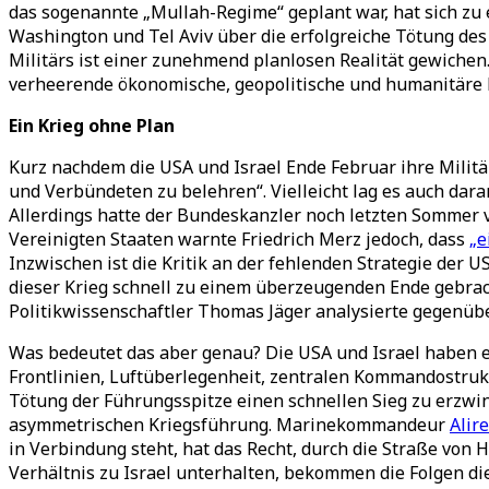
das sogenannte „Mullah-Regime“ geplant war, hat sich zu 
Washington und Tel Aviv über die erfolgreiche Tötung des
Militärs ist einer zunehmend planlosen Realität gewichen
verheerende ökonomische, geopolitische und humanitäre F
Ein Krieg ohne Plan
Kurz nachdem die USA und Israel Ende Februar ihre Milit
und Verbündeten zu belehren“. Vielleicht lag es auch dar
Allerdings hatte der Bundeskanzler noch letzten Sommer 
Vereinigten Staaten warnte Friedrich Merz jedoch, dass
„e
Inzwischen ist die Kritik an der fehlenden Strategie der U
dieser Krieg schnell zu einem überzeugenden Ende gebracht 
Politikwissenschaftler Thomas Jäger analysierte gegenüb
Was bedeutet das aber genau? Die USA und Israel haben e
Frontlinien, Luftüberlegenheit, zentralen Kommandostrukt
Tötung der Führungsspitze einen schnellen Sieg zu erzwing
asymmetrischen Kriegsführung. Marinekommandeur
Alir
in Verbindung steht, hat das Recht, durch die Straße von 
Verhältnis zu Israel unterhalten, bekommen die Folgen di