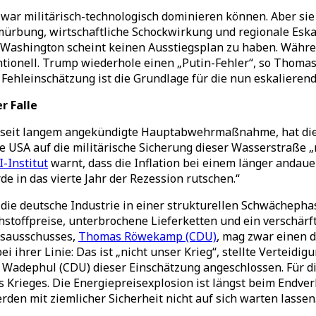
e zwar militärisch-technologisch dominieren können. Aber s
mürbung, wirtschaftliche Schockwirkung und regionale Eska
d Washington scheint keinen Ausstiegsplan zu haben. Währe
ionell. Trump wiederhole einen „Putin-Fehler“, so Thomas 
leinschätzung ist die Grundlage für die nun eskalierende
r Falle
e seit langem angekündigte Hauptabwehrmaßnahme, hat die 
 USA auf die militärische Sicherung dieser Wasserstraße „n
-Institut
warnt, dass die Inflation bei einem länger andaue
 in das vierte Jahr der Rezession rutschen.“
g die deutsche Industrie in einer strukturellen Schwächepha
hstoffpreise, unterbrochene Lieferketten und ein verschärf
gsausschusses,
Thomas Röwekamp (CDU)
, mag zwar einen d
i ihrer Linie: Das ist „nicht unser Krieg“, stellte Verteidi
adephul (CDU) dieser Einschätzung angeschlossen. Für die 
des Krieges. Die Energiepreisexplosion ist längst beim End
rden mit ziemlicher Sicherheit nicht auf sich warten lassen