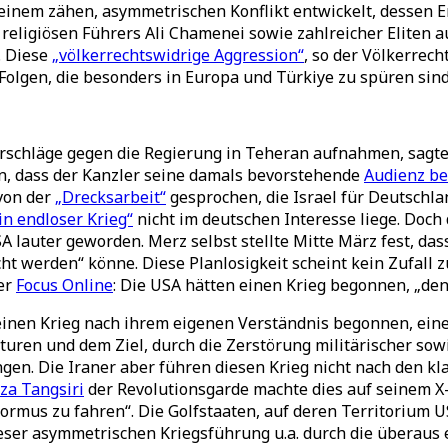
einem zähen, asymmetrischen Konflikt entwickelt, dessen En
 religiösen Führers Ali Chamenei sowie zahlreicher Eliten 
. Diese
„völkerrechtswidrige Aggression“
, so der Völkerrech
olgen, die besonders in Europa und Türkiye zu spüren sind
ärschläge gegen die Regierung in Teheran aufnahmen, sagt
an, dass der Kanzler seine damals bevorstehende
Audienz b
von der
„Drecksarbeit“
gesprochen, die Israel für Deutschl
in endloser Krieg“
nicht im deutschen Interesse liege. Doch
SA lauter geworden. Merz selbst stellte Mitte März fest, das
werden“ könne. Diese Planlosigkeit scheint kein Zufall zu s
er
Focus Online
: Die USA hätten einen Krieg begonnen, „den 
inen Krieg nach ihrem eigenen Verständnis begonnen, einen
uren und dem Ziel, durch die Zerstörung militärischer sowi
en. Die Iraner aber führen diesen Krieg nicht nach den klas
eza Tangsiri
der Revolutionsgarde machte dies auf seinem X-A
Hormus zu fahren“. Die Golfstaaten, auf deren Territorium U
eser asymmetrischen Kriegsführung u.a. durch die überaus 