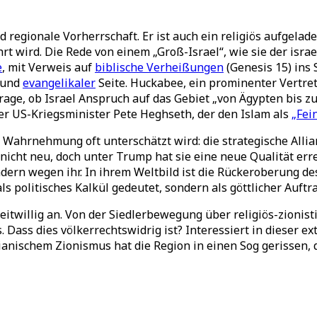
 regionale Vorherrschaft. Er ist auch ein religiös aufgeladen
t wird. Die Rede von einem „Groß-Israel“, wie sie der isra
e
, mit Verweis auf
biblische Verheißungen
(Genesis 15) ins 
und
evangelikaler
Seite. Huckabee, ein prominenter Vertret
Frage, ob Israel Anspruch auf das Gebiet „von Ägypten bis 
der US-Kriegsminister Pete Heghseth, der den Islam als
„Fei
en Wahrnehmung oft unterschätzt wird: die strategische Alli
 nicht neu, doch unter Trump hat sie eine neue Qualität err
ndern wegen ihr. In ihrem Weltbild ist die Rückeroberung de
ls politisches Kalkül gedeutet, sondern als göttlicher Auftra
twillig an. Von der Siedlerbewegung über religiös-zionistisc
s. Dass dies völkerrechtswidrig ist? Interessiert in dieser 
ischem Zionismus hat die Region in einen Sog gerissen, de