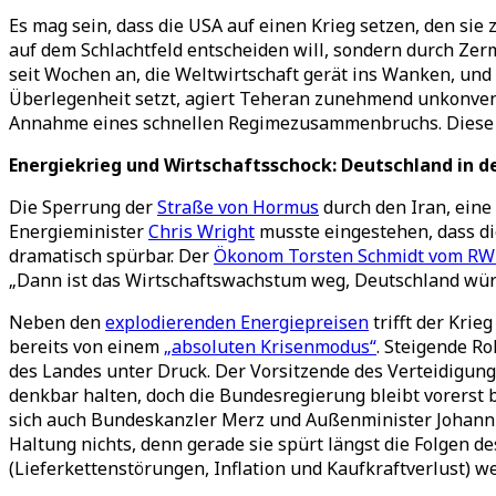
Es mag sein, dass die USA auf einen Krieg setzen, den si
auf dem Schlachtfeld entscheiden will, sondern durch Zer
seit Wochen an, die Weltwirtschaft gerät ins Wanken, un
Überlegenheit setzt, agiert Teheran zunehmend unkonvent
Annahme eines schnellen Regimezusammenbruchs. Diese Feh
Energiekrieg und Wirtschaftsschock: Deutschland in de
Die Sperrung der
Straße von Hormus
durch den Iran, ein
Energieminister
Chris Wright
musste eingestehen, dass die
dramatisch spürbar. Der
Ökonom Torsten Schmidt vom RWI
„Dann ist das Wirtschaftswachstum weg, Deutschland würde
Neben den
explodierenden Energiepreisen
trifft der Krie
bereits von einem
„absoluten Krisenmodus“
. Steigende Ro
des Landes unter Druck. Der Vorsitzende des Verteidigun
denkbar halten, doch die Bundesregierung bleibt vorerst be
sich auch Bundeskanzler Merz und Außenminister Johann W
Haltung nichts, denn gerade sie spürt längst die Folgen 
(
Lieferkettenstörungen, Inflation und Kaufkraftverlust) we