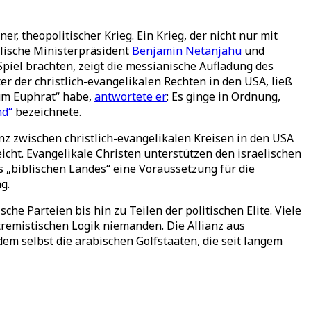
er, theopolitischer Krieg. Ein Krieg, der nicht nur mit
elische Ministerpräsident
Benjamin Netanjahu
und
Spiel brachten, zeigt die messianische Aufladung des
er der christlich-evangelikalen Rechten in den USA, ließ
zum Euphrat“ habe,
antwortete er
: Es ginge in Ordnung,
nd“
bezeichnete.
anz zwischen christlich-evangelikalen Kreisen in den USA
eicht. Evangelikale Christen unterstützen den israelischen
s „biblischen Landes“ eine Voraussetzung für die
g.
he Parteien bis hin zu Teilen der politischen Elite. Viele
extremistischen Logik niemanden. Die Allianz aus
m selbst die arabischen Golfstaaten, die seit langem