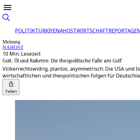
POLITIK
TÜRKİYE
NAHOST
WIRTSCHAFT
REPORTAGEN
Meinung
NAHOST
10 Min. Lesezeit
Gott, Öl und Raketen: Die theopolitische Falle am Golf
Völkerrechtswidrig, planlos, asymmetrisch: Die USA und Is
wirtschaftlichen und theopolitischen Folgen für Deutschl
Teilen