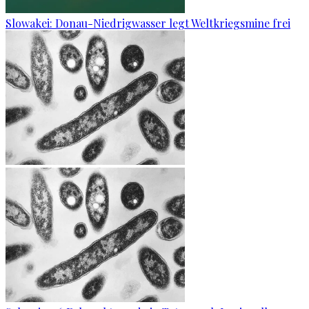
Slowakei: Donau-Niedrigwasser legt Weltkriegsmine frei