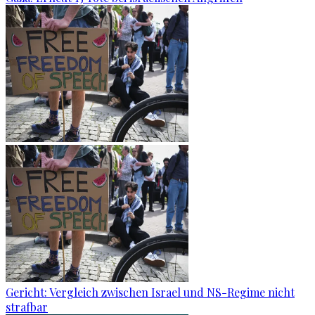
Gericht: Ver­gleich zwi­schen Is­ra­el und NS-Re­gime nicht
straf­bar