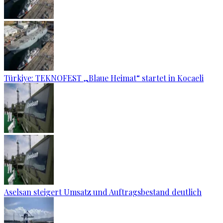
Türkiye: TEKNOFEST „Blaue Heimat“ startet in Kocaeli
Aselsan steigert Umsatz und Auftragsbestand deutlich