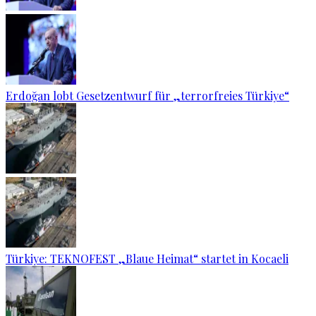
Erdoğan lobt Gesetzentwurf für „terrorfreies Türkiye“
Türkiye: TEKNOFEST „Blaue Heimat“ startet in Kocaeli