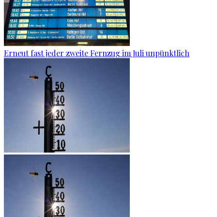
Erneut fast jeder zweite Fernzug im Juli unpünktlich