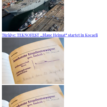
Türkiye: TEKNOFEST „Blaue Heimat“ startet in Kocaeli