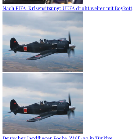
Nach FIFA-Krisensitzung: UEFA droht weiter mit Boykott
Deutscher Jagdflieger Focke-Wulf 190 in Türkiye