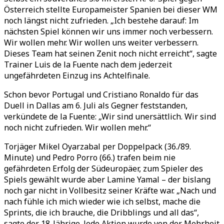
Österreich stellte Europameister Spanien bei dieser WM
noch längst nicht zufrieden. „Ich bestehe darauf: Im
nächsten Spiel können wir uns immer noch verbessern.
Wir wollen mehr. Wir wollen uns weiter verbessern.
Dieses Team hat seinen Zenit noch nicht erreicht“, sagte
Trainer Luis de la Fuente nach dem jederzeit
ungefährdeten Einzug ins Achtelfinale.
Schon bevor Portugal und Cristiano Ronaldo für das
Duell in Dallas am 6. Juli als Gegner feststanden,
verkündete de la Fuente: „Wir sind unersättlich. Wir sind
noch nicht zufrieden. Wir wollen mehr.“
Torjäger Mikel Oyarzabal per Doppelpack (36./89.
Minute) und Pedro Porro (66.) trafen beim nie
gefährdeten Erfolg der Südeuropäer, zum Spieler des
Spiels gewählt wurde aber Lamine Yamal – der bislang
noch gar nicht in Vollbesitz seiner Kräfte war. „Nach und
nach fühle ich mich wieder wie ich selbst, mache die
Sprints, die ich brauche, die Dribblings und all das“,
sagte der 18-Jährige. Jede Aktion wurde von der Mehrheit