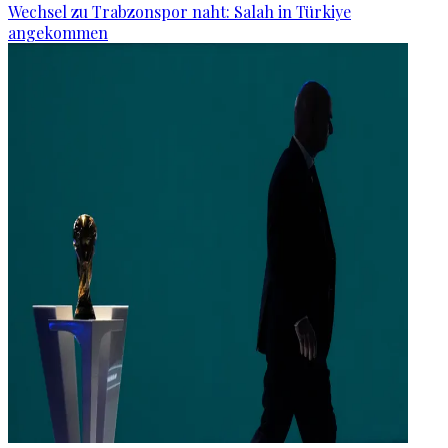
Wechsel zu Trabzonspor naht: Salah in Türkiye
angekommen