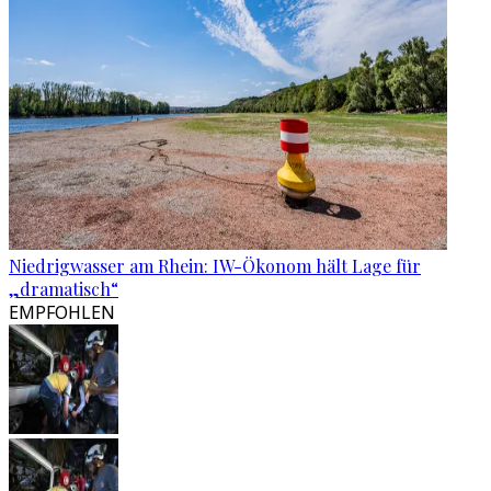
Niedrigwasser am Rhein: IW-Ökonom hält Lage für
„dramatisch“
EMPFOHLEN