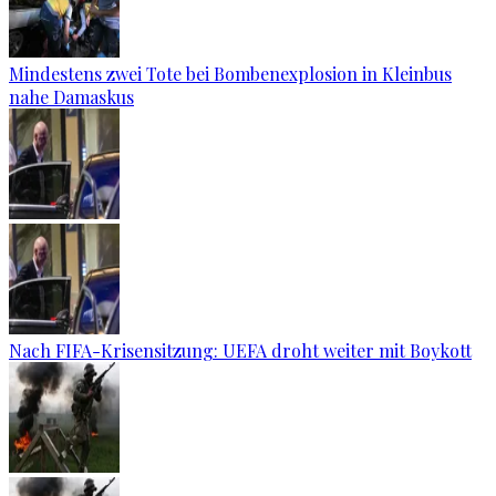
Mindestens zwei Tote bei Bombenexplosion in Kleinbus
nahe Damaskus
Nach FIFA-Krisensitzung: UEFA droht weiter mit Boykott