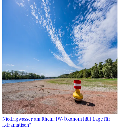
Niedrigwasser am Rhein: IW-Ökonom hält Lage für
„dramatisch“