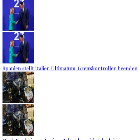
Spanien stellt Italien Ultimatum: Grenzkontrollen beenden