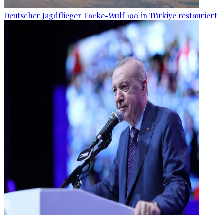
Deutscher Jagdflieger Focke-Wulf 190 in Türkiye restauriert