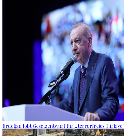
Erdoğan lobt Gesetzentwurf für „terrorfreies Türkiye“