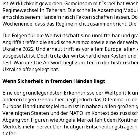
ist Wirklichkeit geworden.
Gemeinsam mit Israel hat Washin
Regimewechsel in Teheran. Die schnelle Absetzung Maduro
entschlossenem Handeln rasch Fakten schaffen lassen.
Do
Wochenende, dass das Regime nicht zusammenbricht. Die e
Die Folgen für die Weltwirtschaft sind unmittelbar und gra
Angriffe treffen die saudische Aramco sowie eine der wel
Ukraine 2022. Und erneut trifft es vor allem Europa, all
ausgesetzt ist.
Doch trotz der wirtschaftlichen Kosten und
fest. Warum? Die Antwort liegt zum Teil in der historische
Ukraine offengelegt hat.
Wenn Sicherheit in fremden Händen liegt
Eine der grundlegendsten Erkenntnisse der Weltpolitik und
anderen legen. Genau hier liegt jedoch das Dilemma, in de
Europas Handlungsspielraum ist in nahezu allen großen ge
Vereinigten Staaten und der NATO im Kontext des russisch
Abgang von Figuren wie Angela Merkel fehlt dem Kontinent
Merkels mehr hervor. Den heutigen Entscheidungsträgern m
tiefer.