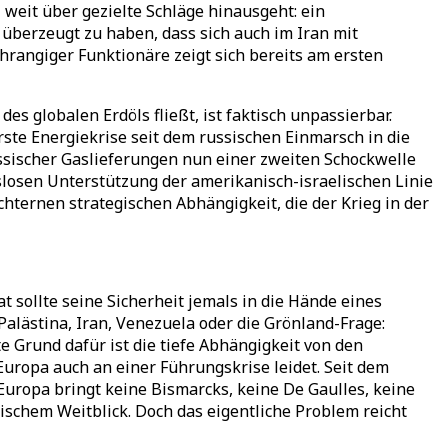
 weit über gezielte Schläge hinausgeht: ein
berzeugt zu haben, dass sich auch im Iran mit
rangiger Funktionäre zeigt sich bereits am ersten
es globalen Erdöls fließt, ist faktisch unpassierbar.
erste Energiekrise seit dem russischen Einmarsch in die
ussischer Gaslieferungen nun einer zweiten Schockwelle
slosen Unterstützung der amerikanisch-israelischen Linie
chternen strategischen Abhängigkeit, die der Krieg in der
 sollte seine Sicherheit jemals in die Hände eines
alästina, Iran, Venezuela oder die Grönland-Frage:
 Grund dafür ist die tiefe Abhängigkeit von den
uropa auch an einer Führungskrise leidet. Seit dem
Europa bringt keine Bismarcks, keine De Gaulles, keine
ischem Weitblick. Doch das eigentliche Problem reicht