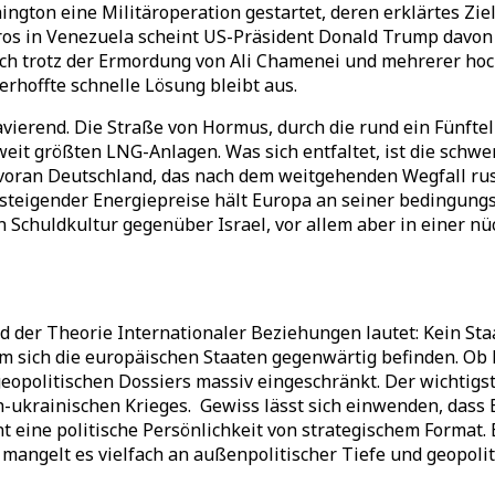
gton eine Militäroperation gestartet, deren erklärtes Ziel
s in Venezuela scheint US-Präsident Donald Trump davon ü
ch trotz der Ermordung von Ali Chamenei und mehrerer hoch
rhoffte schnelle Lösung bleibt aus.
vierend. Die Straße von Hormus, durch die rund ein Fünftel d
tweit größten LNG-Anlagen.
Was sich entfaltet, ist die schw
en voran Deutschland, das nach dem weitgehenden Wegfall r
 steigender Energiepreise hält Europa an seiner bedingung
n Schuldkultur gegenüber Israel, vor allem aber in einer nü
 der Theorie Internationaler Beziehungen lautet: Kein Staat
m sich die europäischen Staaten gegenwärtig befinden. Ob P
opolitischen Dossiers massiv eingeschränkt. Der wichtigste
-ukrainischen Krieges. Gewiss lässt sich einwenden, dass E
 eine politische Persönlichkeit von strategischem Format. 
angelt es vielfach an außenpolitischer Tiefe und geopolit