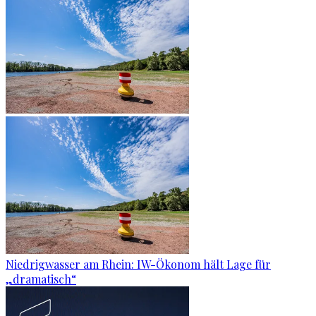
Niedrigwasser am Rhein: IW-Ökonom hält Lage für
„dramatisch“