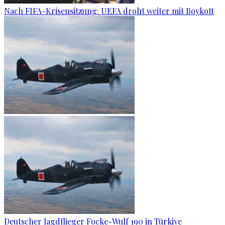
Nach FIFA-Krisensitzung: UEFA droht weiter mit Boykott
Deutscher Jagdflieger Focke-Wulf 190 in Türkiye