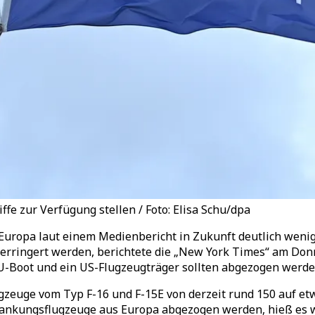
fe zur Verfügung stellen / Foto: Elisa Schu/dpa
Europa laut einem Medienbericht in Zukunft deutlich weni
l verringert werden, berichtete die „New York Times“ am Don
 U-Boot und ein US-Flugzeugträger sollten abgezogen werde
gzeuge vom Typ F-16 und F-15E von derzeit rund 150 auf et
betankungsflugzeuge aus Europa abgezogen werden, hieß es w