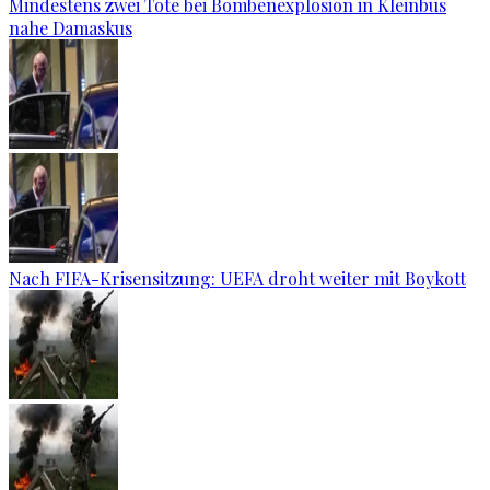
Mindestens zwei Tote bei Bombenexplosion in Kleinbus
nahe Damaskus
Nach FIFA-Krisensitzung: UEFA droht weiter mit Boykott