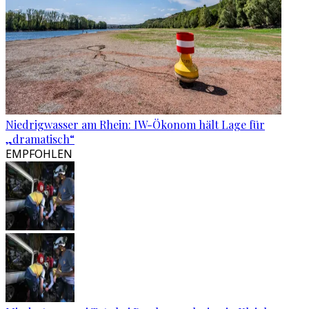
Niedrigwasser am Rhein: IW-Ökonom hält Lage für
„dramatisch“
EMPFOHLEN