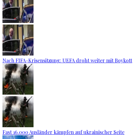
Nach FIFA-Krisensitzung: UEFA droht weiter mit Boykott
Fast 16.000 Ausländer kämpfen auf ukrainischer Seite