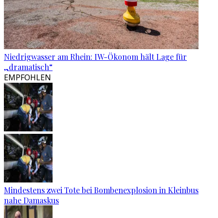
Niedrigwasser am Rhein: IW-Ökonom hält Lage für
„dramatisch“
EMPFOHLEN
Mindestens zwei Tote bei Bombenexplosion in Kleinbus
nahe Damaskus