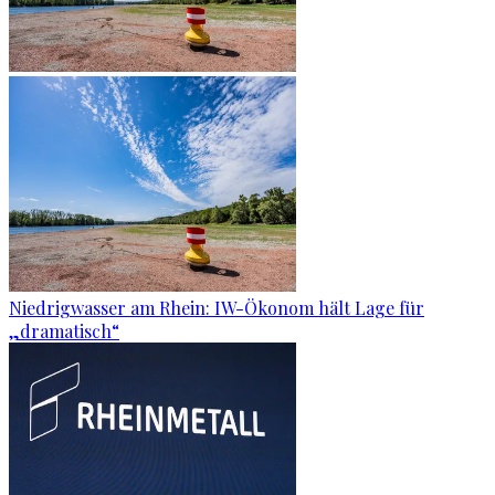
Niedrigwasser am Rhein: IW-Ökonom hält Lage für
„dramatisch“