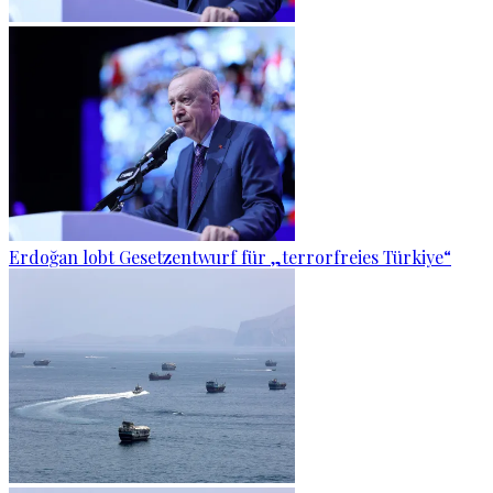
Erdoğan lobt Gesetzentwurf für „terrorfreies Türkiye“