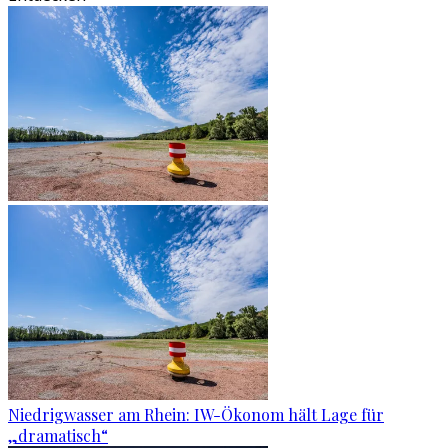
Niedrigwasser am Rhein: IW-Ökonom hält Lage für
„dramatisch“