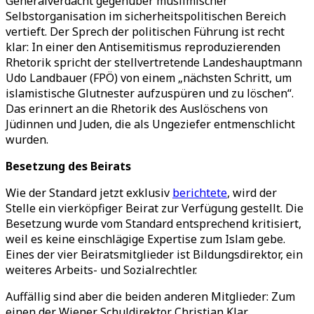
Generalverdacht gegenüber muslimischer
Selbstorganisation im sicherheitspolitischen Bereich
vertieft. Der Sprech der politischen Führung ist recht
klar: In einer den Antisemitismus reproduzierenden
Rhetorik spricht der stellvertretende Landeshauptmann
Udo Landbauer (FPÖ) von einem „nächsten Schritt, um
islamistische Glutnester aufzuspüren und zu löschen“.
Das erinnert an die Rhetorik des Auslöschens von
Jüdinnen und Juden, die als Ungeziefer entmenschlicht
wurden.
Besetzung des Beirats
Wie der Standard jetzt exklusiv
berichtete
, wird der
Stelle ein vierköpfiger Beirat zur Verfügung gestellt.
Die
Besetzung wurde vom Standard entsprechend kritisiert,
weil es keine einschlägige Expertise zum Islam gebe.
Eines der vier Beiratsmitglieder ist Bildungsdirektor, ein
weiteres Arbeits- und Sozialrechtler.
Auffällig sind aber die beiden anderen Mitglieder: Zum
einen der Wiener Schuldirektor Christian Klar.