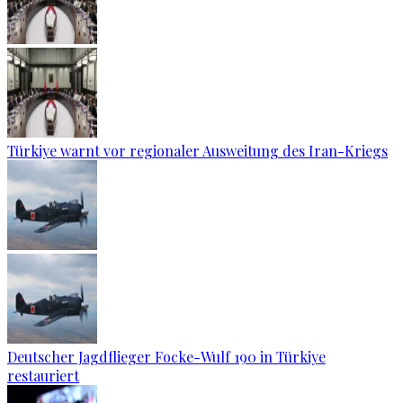
Türkiye warnt vor regionaler Ausweitung des Iran-Kriegs
Deutscher Jagdflieger Focke-Wulf 190 in Türkiye
restauriert