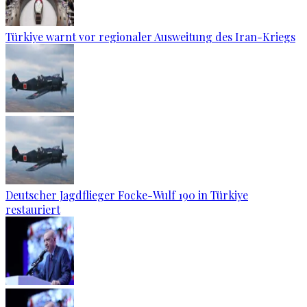
Türkiye warnt vor regionaler Ausweitung des Iran-Kriegs
Deutscher Jagdflieger Focke-Wulf 190 in Türkiye
restauriert