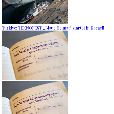
Türkiye: TEKNOFEST „Blaue Heimat“ startet in Kocaeli