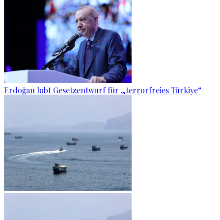
Erdoğan lobt Gesetzentwurf für „terrorfreies Türkiye“