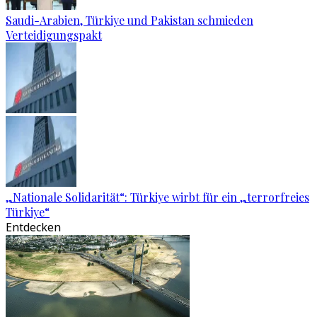
Saudi-Arabien, Türkiye und Pakistan schmieden
Verteidigungspakt
„Nationale Solidarität“: Türkiye wirbt für ein „terrorfreies
Türkiye“
Entdecken