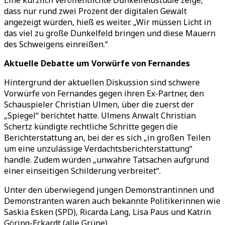
Eine kürzlich veröffentlichte Dunkelfeldstudie zeige,
dass nur rund zwei Prozent der digitalen Gewalt
angezeigt würden, hieß es weiter.
„
Wir müssen Licht in
das viel zu große Dunkelfeld bringen und diese Mauern
des Schweigens einreißen.
“
Aktuelle Debatte um Vorwürfe von Fernandes
Hintergrund der aktuellen Diskussion sind schwere
Vorwürfe von Fernandes gegen ihren Ex-Partner, den
Schauspieler Christian Ulmen, über die zuerst der
„
Spiegel
“
berichtet hatte. Ulmens Anwalt Christian
Schertz kündigte rechtliche Schritte gegen die
Berichterstattung an, bei der es sich
„
in großen Teilen
um eine unzulässige Verdachtsberichterstattung“
handle. Zudem würden
„
unwahre Tatsachen aufgrund
einer einseitigen Schilderung verbreitet
“
.
Unter den überwiegend jungen Demonstrantinnen und
Demonstranten waren auch bekannte Politikerinnen wie
Saskia Esken (SPD), Ricarda Lang, Lisa Paus und Katrin
Göring-Eckardt (alle Grüne).