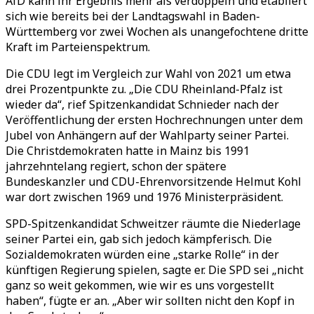
AfD kann ihr Ergebnis mehr als verdoppeln und etabliert
sich wie bereits bei der Landtagswahl in Baden-
Württemberg vor zwei Wochen als unangefochtene dritte
Kraft im Parteienspektrum.
Die CDU legt im Vergleich zur Wahl von 2021 um etwa
drei Prozentpunkte zu. „Die CDU Rheinland-Pfalz ist
wieder da“, rief Spitzenkandidat Schnieder nach der
Veröffentlichung der ersten Hochrechnungen unter dem
Jubel von Anhängern auf der Wahlparty seiner Partei.
Die Christdemokraten hatte in Mainz bis 1991
jahrzehntelang regiert, schon der spätere
Bundeskanzler und CDU-Ehrenvorsitzende Helmut Kohl
war dort zwischen 1969 und 1976 Ministerpräsident.
SPD-Spitzenkandidat Schweitzer räumte die Niederlage
seiner Partei ein, gab sich jedoch kämpferisch. Die
Sozialdemokraten würden eine „starke Rolle“ in der
künftigen Regierung spielen, sagte er. Die SPD sei „nicht
ganz so weit gekommen, wie wir es uns vorgestellt
haben“, fügte er an. „Aber wir sollten nicht den Kopf in