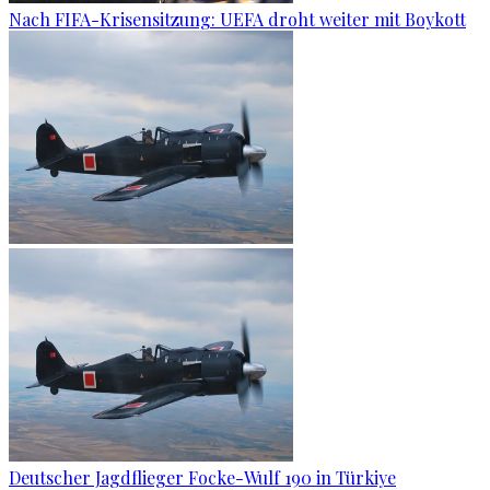
Nach FIFA-Krisensitzung: UEFA droht weiter mit Boykott
Deutscher Jagdflieger Focke-Wulf 190 in Türkiye