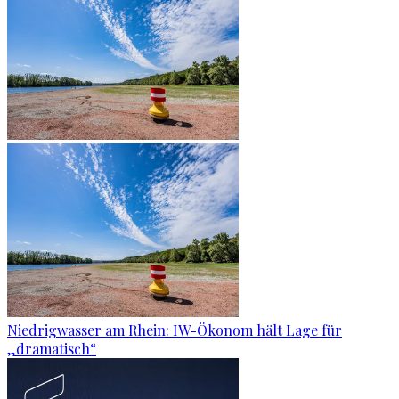
Niedrigwasser am Rhein: IW-Ökonom hält Lage für
„dramatisch“