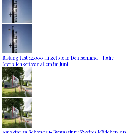
Bislang fast 12.000 Hitzetote in Deutschland - hohe
Sterblichkeit vor allem im Juni
Amoktat an Schongau-Gymnasium: Zweites Mädchen aus