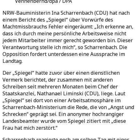
Vennenbernd/dpa / DPA
NRW-Bauministerin Ina Scharrenbach (CDU) hat nach
einem Bericht des „Spiegel“ über Vorwürfe des
Machtmissbrauchs Fehler eingeräumt: „Ich erkenne an,
dass ich durch meine persönliche Arbeitsweise nicht
jedem Mitarbeiter immer gerecht geworden bin. Dieser
Verantwortung stelle ich mich“, so Scharrenbach. Die
Opposition fordert unterdessen eine Aussprache im
Landtag.
Der „Spiegel“ hatte zuvor über einen dienstlichen
Vermerk berichtet, der zusammen mit anderen
Schreiben seit mehreren Monaten beim Chef der
Staatskanzlei, Nathanael Liminski (CDU), liege. Laut
„Spiegel“ sei dort von einer Arbeitsatmosphäre im
Scharrenbach-Ministerium die Rede, die von „Angst und
Schrecken“ geprägt sei. Ein anonymer hochrangiger
Landesbeamter wurde vom Spiegel zitiert mit „diese
Frau hat mich zerstört.“
Scharrenbach reagierte noch am selben Tag mit einer