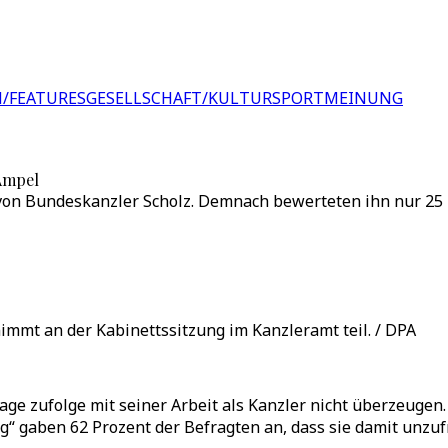
/FEATURES
GESELLSCHAFT/KULTUR
SPORT
MEINUNG
Ampel
von Bundeskanzler Scholz. Demnach bewerteten ihn nur 25 P
nimmt an der Kabinettssitzung im Kanzleramt teil. / DPA
ge zufolge mit seiner Arbeit als Kanzler nicht überzeugen.
“ gaben 62 Prozent der Befragten an, dass sie damit unzufr