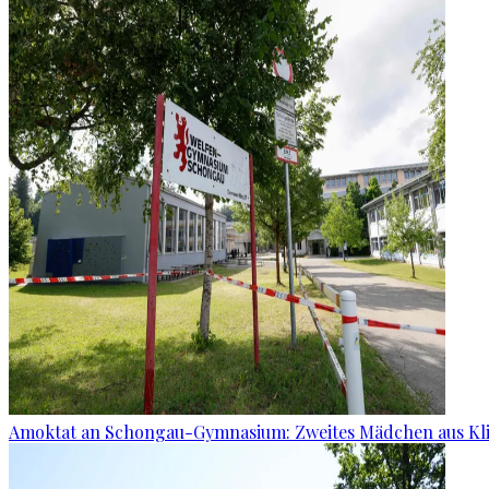
Amoktat an Schongau-Gymnasium: Zweites Mädchen aus Kli