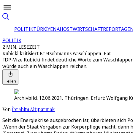
POLITIK
TÜRKİYE
NAHOST
WIRTSCHAFT
REPORTAGEN
POLITIK
2 MIN. LESEZEIT
Kubicki kritisiert Kretschmanns Waschlappen-Rat
FDP-Vize Kubicki findet deutliche Worte zum Waschlappen
würde auch ein Waschlappen reichen.
Teilen
Archivbild. 12.06.2021, Thüringen, Erfurt: Wolfgang 
Von
İbrahim Altıparmak
Seit die Energiekrise ausgebrochen ist, überbieten sich Po
„Wenn der Staat Vorgaben zur Körperpflege macht, dann ha