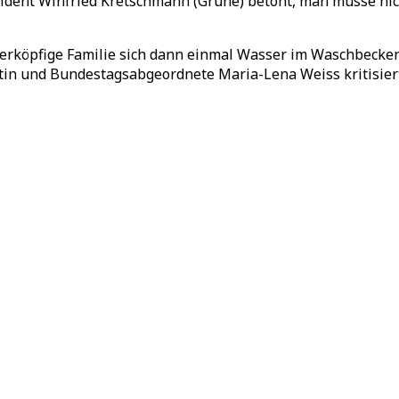
ident Winfried Kretschmann (Grüne) betont, man müsse nic
erköpfige Familie sich dann einmal Wasser im Waschbecke
tin und Bundestagsabgeordnete Maria-Lena Weiss kritisiert