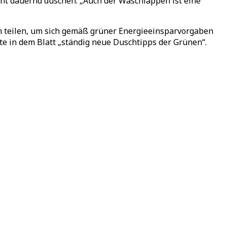
ht dauernd duschen. „Auch der Waschlappen ist eine
n teilen, um sich gemäß grüner Energieeinsparvorgaben
e in dem Blatt „ständig neue Duschtipps der Grünen“.