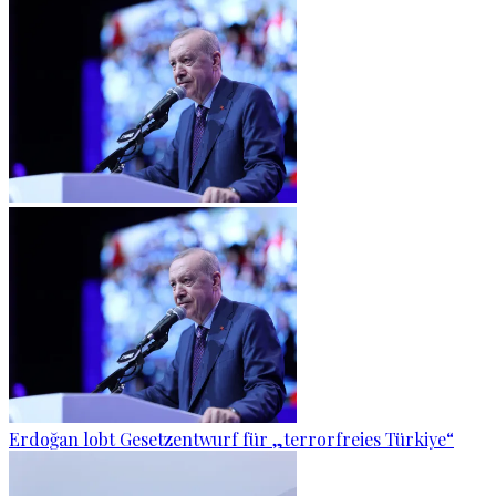
Erdoğan lobt Gesetzentwurf für „terrorfreies Türkiye“