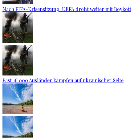
Nach FIFA-Krisensitzung: UEFA droht weiter mit Boykott
Fast 16.000 Ausländer kämpfen auf ukrainischer Seite