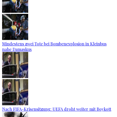
Mindestens zwei Tote bei Bombenexplosion in Kleinbus
nahe Damaskus
Nach FIFA-Krisensitzung: UEFA droht weiter mit Boykott