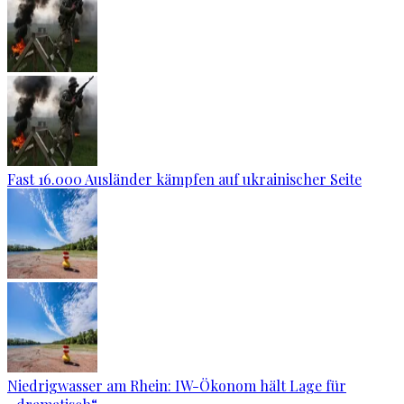
Fast 16.000 Ausländer kämpfen auf ukrainischer Seite
Niedrigwasser am Rhein: IW-Ökonom hält Lage für