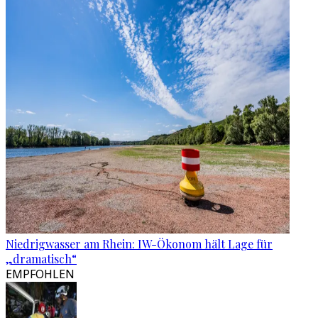
Niedrigwasser am Rhein: IW-Ökonom hält Lage für
„dramatisch“
EMPFOHLEN