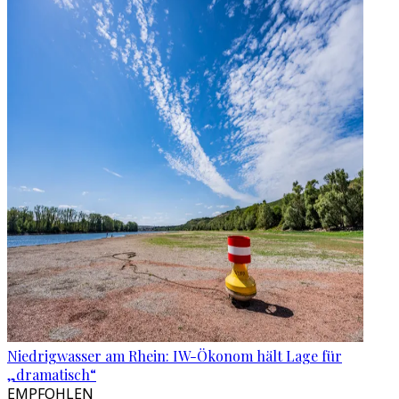
Niedrigwasser am Rhein: IW-Ökonom hält Lage für
„dramatisch“
EMPFOHLEN