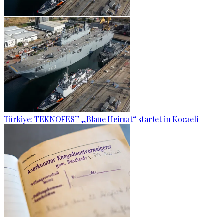
Türkiye: TEKNOFEST „Blaue Heimat“ startet in Kocaeli