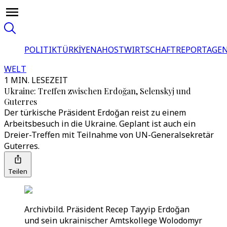
POLITIK
TÜRKİYE
NAHOST
WIRTSCHAFT
REPORTAGEN
WELT
1 MIN. LESEZEIT
Ukraine: Treffen zwischen Erdoğan, Selenskyj und
Guterres
Der türkische Präsident Erdoğan reist zu einem
Arbeitsbesuch in die Ukraine. Geplant ist auch ein
Dreier-Treffen mit Teilnahme von UN-Generalsekretär
Guterres.
Teilen
Archivbild. Präsident Recep Tayyip Erdoğan
und sein ukrainischer Amtskollege Wolodomyr