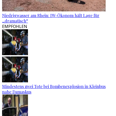
Niedrigwasser am Rhein: IW-Ökonom hält Lage für
„dramatisch“
EMPFOHLEN
Mindestens zwei Tote bei Bombenexplosion in Kleinbus
nahe Damaskus