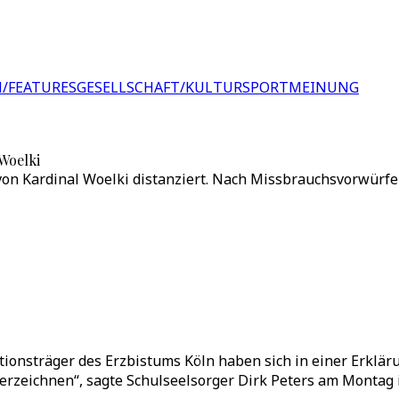
/FEATURES
GESELLSCHAFT/KULTUR
SPORT
MEINUNG
Woelki
von Kardinal Woelki distanziert. Nach Missbrauchsvorwürfen
onsträger des Erzbistums Köln haben sich in einer Erklärun
rzeichnen“, sagte Schulseelsorger Dirk Peters am Montag i