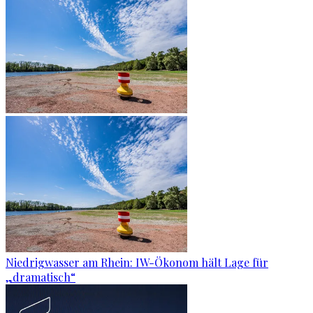
Niedrigwasser am Rhein: IW-Ökonom hält Lage für
„dramatisch“