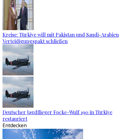
Kreise: Türkiye will mit Pakistan und Saudi-Arabien
Verteidigungspakt schließen
Deutscher Jagdflieger Focke-Wulf 190 in Türkiye
restauriert
Entdecken