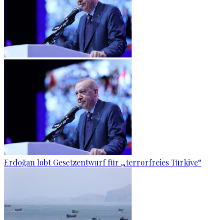
Erdoğan lobt Gesetzentwurf für „terrorfreies Türkiye“