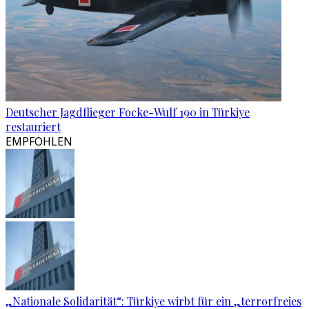
Deutscher Jagdflieger Focke-Wulf 190 in Türkiye
restauriert
EMPFOHLEN
„Nationale Solidarität“: Türkiye wirbt für ein „terrorfreies