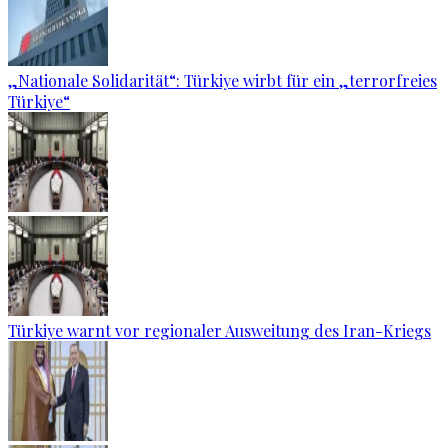
„Nationale Solidarität“: Türkiye wirbt für ein „terrorfreies
Türkiye“
Türkiye warnt vor regionaler Ausweitung des Iran-Kriegs