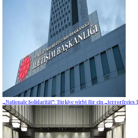
„Nationale Solidarität“: Türkiye wirbt für ein „terrorfreies 