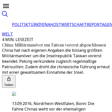
POLITIK
TÜRKİYE
NAHOST
WIRTSCHAFT
REPORTAGEN
WELT
4 MIN. LESEZEIT
China: Militärmanöver um Taiwan vorerst abgeschlossen
China hat nach eigenen Angaben die bislang größten
Militärmanöver um die Inselrepublik Taiwan vorerst
beendet. Peking verkündete zugleich regelmäßige
Patrouillen. Zudem droht die chinesische Führung erneut
mit einer gewaltsamen Einnahme der Insel.
Teilen
13.09.2016, Nordrhein-Westfalen, Bonn: Die
Fahne Chinas weht vor der ehemaligen