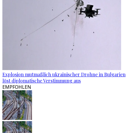
Explosion mutmaßlich ukrainischer Drohne in Bulgarien
löst diplomatische Verstimmung aus
EMPFOHLEN