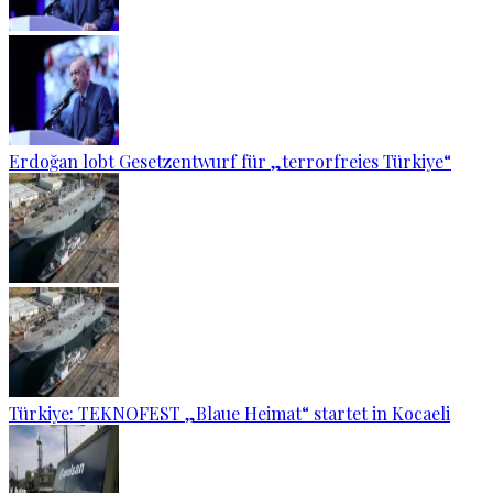
Erdoğan lobt Gesetzentwurf für „terrorfreies Türkiye“
Türkiye: TEKNOFEST „Blaue Heimat“ startet in Kocaeli