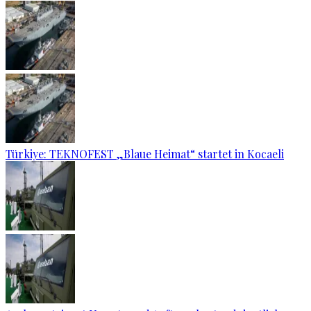
Türkiye: TEKNOFEST „Blaue Heimat“ startet in Kocaeli