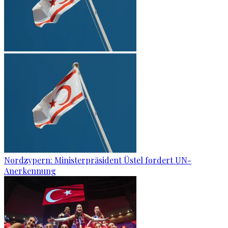
Nordzypern: Ministerpräsident Üstel fordert UN-
Anerkennung