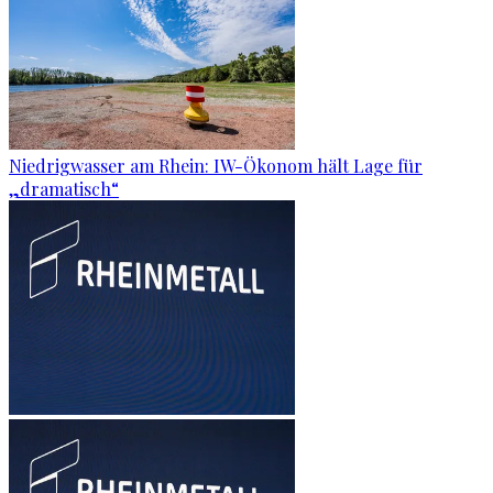
Niedrigwasser am Rhein: IW-Ökonom hält Lage für
„dramatisch“