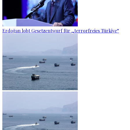
Erdoğan lobt Gesetzentwurf für „terrorfreies Türkiye“