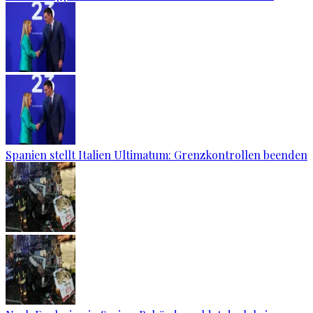
Spanien stellt Italien Ultimatum: Grenzkontrollen beenden