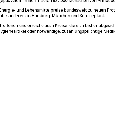
(epd). Allein in Berlin seien 827.000 Menschen von Armut be
 Energie- und Lebensmittelpreise bundesweit zu neuen Pro
nter anderem in Hamburg, München und Köln geplant.
roffenen und erreiche auch Kreise, die sich bisher abgesi
 Hygieneartikel oder notwendige, zuzahlungspflichtige Med