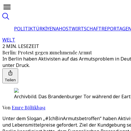
POLITIK
TÜRKİYE
NAHOST
WIRTSCHAFT
REPORTAGEN
WELT
2 MIN. LESEZEIT
Berlin: Protest gegen zunehmende Armut
In Berlin haben Aktivisten auf das Armutsproblem in De
unter Druck.
Teilen
Archivbild. Das Brandenburger Tor während der Eart
Von
Emre Bölükbaşı
Unter dem Slogan „#IchBinArmutsbetroffen“ haben Aktivi
und Lebensmittelpreise gefordert. Ziel der Kundgebung sei