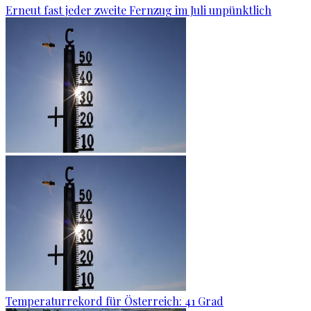
Erneut fast jeder zweite Fernzug im Juli unpünktlich
Temperaturrekord für Österreich: 41 Grad