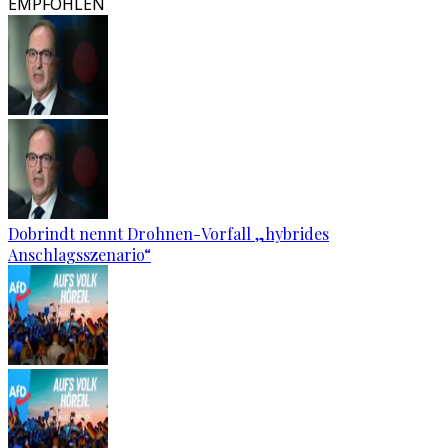
EMPFOHLEN
Dobrindt nennt Drohnen-Vorfall „hybrides
Anschlagsszenario“