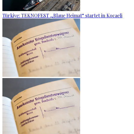
Türkiye: TEKNOFEST „Blaue Heimat“ startet in Kocaeli