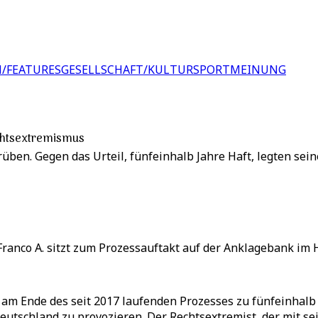
/FEATURES
GESELLSCHAFT/KULTUR
SPORT
MEINUNG
echtsextremismus
rüben. Gegen das Urteil, fünfeinhalb Jahre Haft, legten seine
Franco A. sitzt zum Prozessauftakt auf der Anklagebank im 
m Ende des seit 2017 laufenden Prozesses zu fünfeinhalb Jah
eutschland zu provozieren. Der Rechtsextremist, der mit se