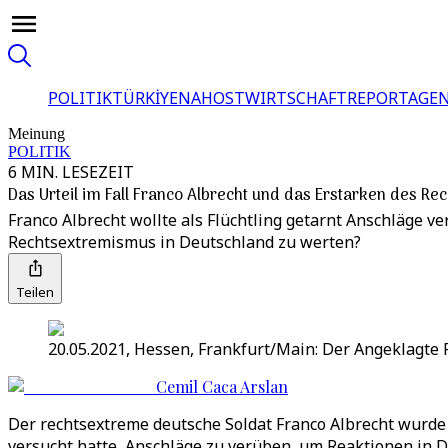
POLITIK
TÜRKİYE
NAHOST
WIRTSCHAFT
REPORTAGEN
Meinung
POLITIK
6 MIN. LESEZEIT
Das Urteil im Fall Franco Albrecht und das Erstarken des R
Franco Albrecht wollte als Flüchtling getarnt Anschläge ve
Rechtsextremismus in Deutschland zu werten?
Teilen
20.05.2021, Hessen, Frankfurt/Main: Der Angeklagte 
Cemil Caca Arslan
Der rechtsextreme deutsche Soldat Franco Albrecht wurde a
versucht hatte, Anschläge zu verüben, um Reaktionen in D