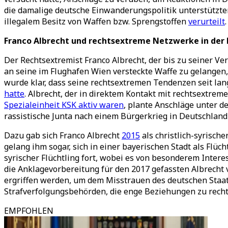
die damalige deutsche Einwanderungspolitik unterstützten
illegalem Besitz von Waffen bzw. Sprengstoffen
verurteilt
.
Franco Albrecht und rechtsextreme Netzwerke in der
Der Rechtsextremist Franco Albrecht, der bis zu seiner V
an seine im Flughafen Wien versteckte Waffe zu gelangen,
wurde klar, dass seine rechtsextremen Tendenzen seit l
hatte
. Albrecht, der in direktem Kontakt mit rechtsextr
Spezialeinheit KSK aktiv waren
, plante Anschläge unter d
rassistische Junta nach einem Bürgerkrieg in Deutschland 
Dazu gab sich Franco Albrecht
2015
als christlich-syrisch
gelang ihm sogar, sich in einer bayerischen Stadt als Flüch
syrischer Flüchtling fort, wobei es von besonderem Intere
die Anklagevorbereitung für den 2017 gefassten Albrecht
ergriffen werden, um dem Misstrauen des deutschen Staat
Strafverfolgungsbehörden, die enge Beziehungen zu rech
EMPFOHLEN