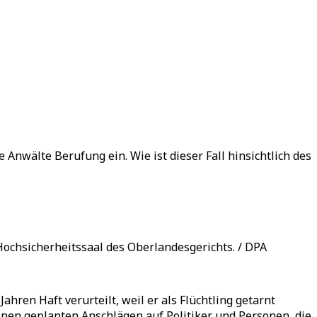
 Anwälte Berufung ein. Wie ist dieser Fall hinsichtlich des
Hochsicherheitssaal des Oberlandesgerichts. / DPA
ren Haft verurteilt, weil er als Flüchtling getarnt
inen geplanten Anschlägen auf Politiker und Personen, die