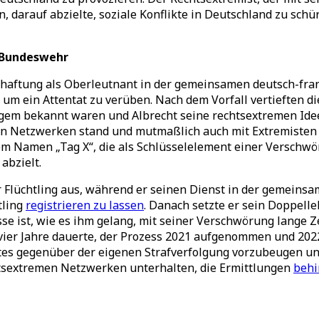
, darauf abzielte, soziale Konflikte in Deutschland zu sc
 Bundeswehr
erhaftung als Oberleutnant in der gemeinsamen deutsch-fran
 um ein Attentat zu verüben. Nach dem Vorfall vertieften d
angem bekannt waren und Albrecht seine rechtsextremen Id
emen Netzwerken stand und mutmaßlich auch mit Extremisten
em Namen „Tag X“, die als Schlüsselelement einer Verschwö
abzielt.
er Flüchtling aus, während er seinen Dienst in der gemeins
tling
registrieren zu lassen
. Danach setzte er sein Doppell
sse ist, wie es ihm gelang, mit seiner Verschwörung lange 
 vier Jahre dauerte, der Prozess 2021 aufgenommen und 20
es gegenüber der eigenen Strafverfolgung vorzubeugen und
tsextremen Netzwerken unterhalten, die Ermittlungen
behi