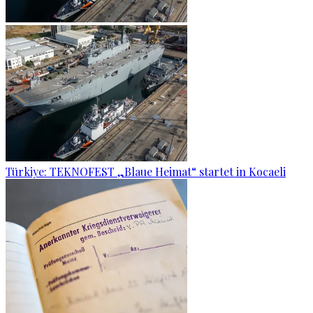
Türkiye: TEKNOFEST „Blaue Heimat“ startet in Kocaeli