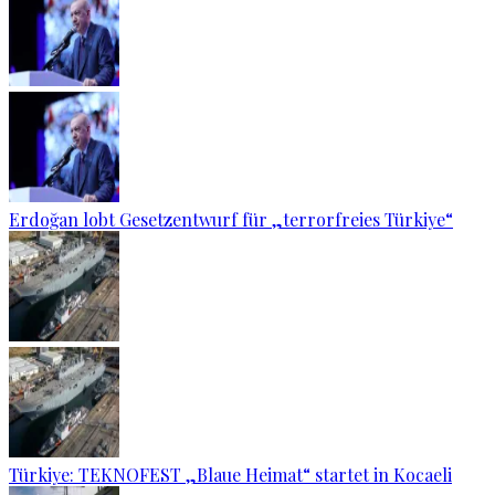
Erdoğan lobt Gesetzentwurf für „terrorfreies Türkiye“
Türkiye: TEKNOFEST „Blaue Heimat“ startet in Kocaeli