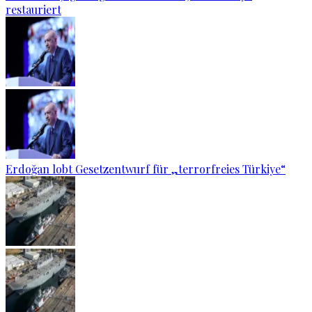
restauriert
Erdoğan lobt Gesetzentwurf für „terrorfreies Türkiye“