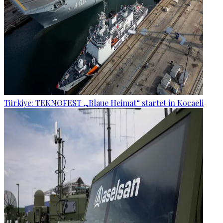
Türkiye: TEKNOFEST „Blaue Heimat“ startet in Kocaeli