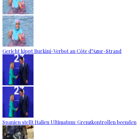
Gericht kippt Burkini-Verbot an Côte d’Azur-Strand
Spanien stellt Italien Ultimatum: Grenzkontrollen beenden