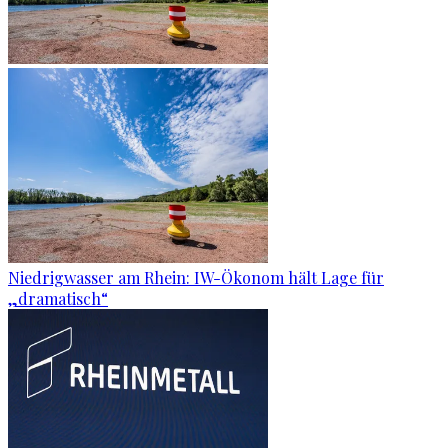
Niedrigwasser am Rhein: IW-Ökonom hält Lage für
„dramatisch“