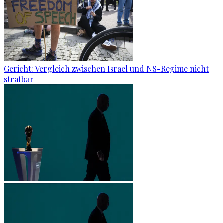
Gericht: Ver­gleich zwi­schen Is­ra­el und NS-Re­gime nicht
straf­bar