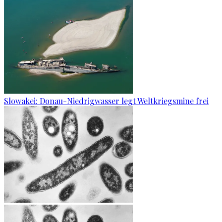
Slowakei: Donau-Niedrigwasser legt Weltkriegsmine frei