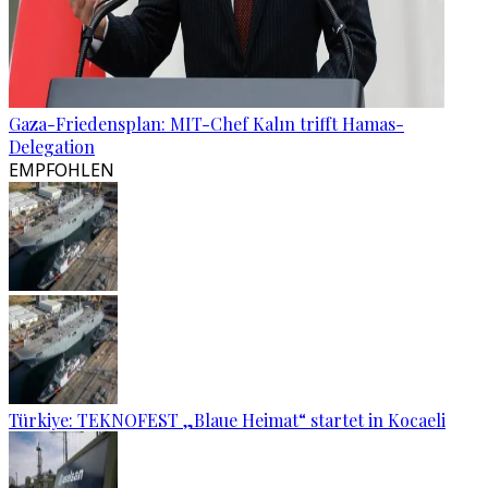
Gaza-Friedensplan: MIT-Chef Kalın trifft Hamas-
Delegation
EMPFOHLEN
Türkiye: TEKNOFEST „Blaue Heimat“ startet in Kocaeli