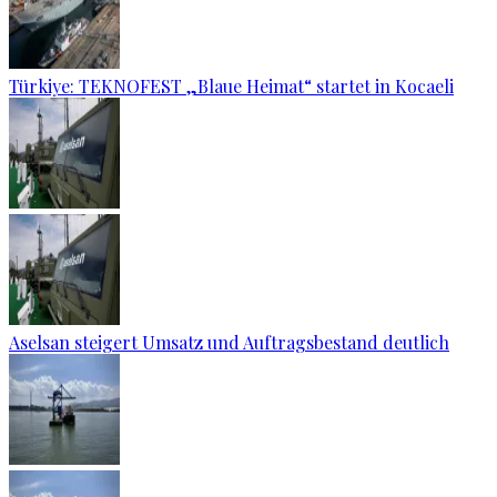
Türkiye: TEKNOFEST „Blaue Heimat“ startet in Kocaeli
Aselsan steigert Umsatz und Auftragsbestand deutlich