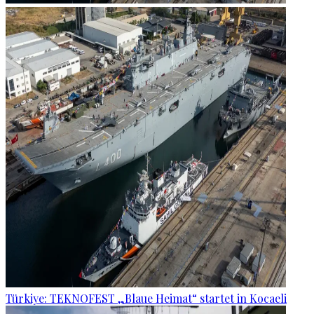
Türkiye: TEKNOFEST „Blaue Heimat“ startet in Kocaeli