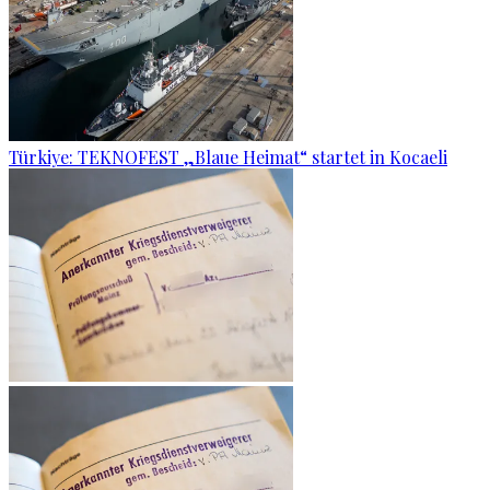
Türkiye: TEKNOFEST „Blaue Heimat“ startet in Kocaeli