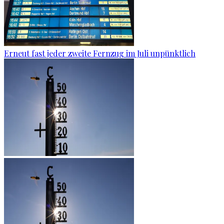
Erneut fast jeder zweite Fernzug im Juli unpünktlich