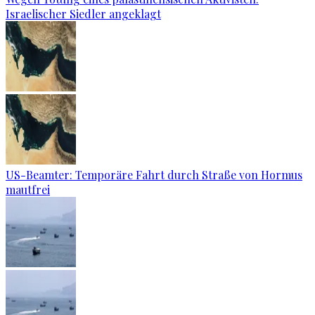
Israelischer Siedler angeklagt
US-Beamter: Temporäre Fahrt durch Straße von Hormus
mautfrei