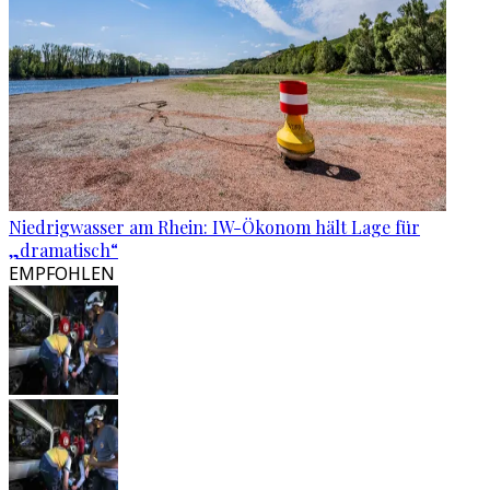
Niedrigwasser am Rhein: IW-Ökonom hält Lage für
„dramatisch“
EMPFOHLEN