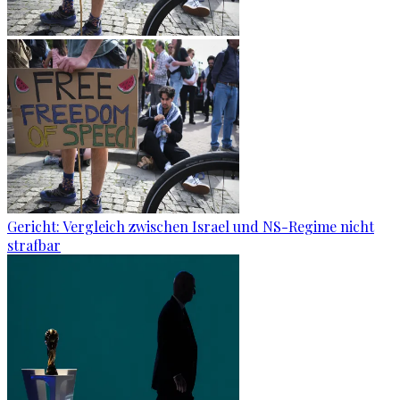
Gericht: Ver­gleich zwi­schen Is­ra­el und NS-Re­gime nicht
straf­bar