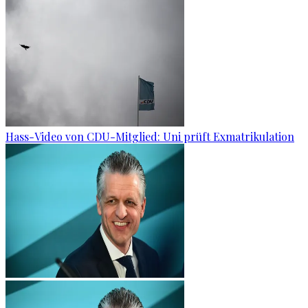
Hass-Video von CDU-Mitglied: Uni prüft Exmatrikulation