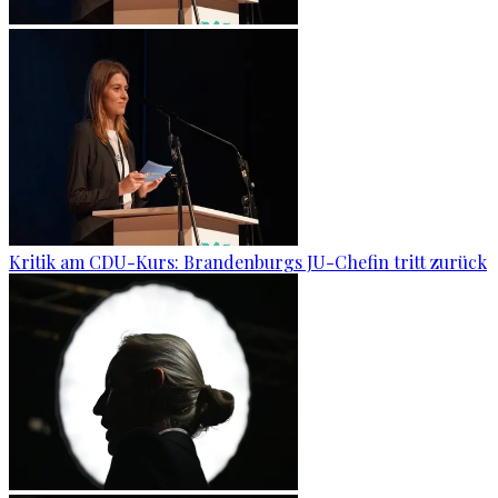
Kritik am CDU-Kurs: Brandenburgs JU-Chefin tritt zurück