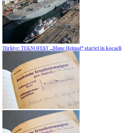
Türkiye: TEKNOFEST „Blaue Heimat“ startet in Kocaeli