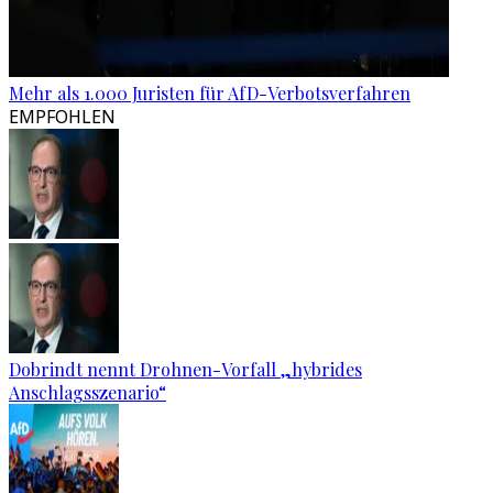
Mehr als 1.000 Juristen für AfD-Verbotsverfahren
EMPFOHLEN
Dobrindt nennt Drohnen-Vorfall „hybrides
Anschlagsszenario“