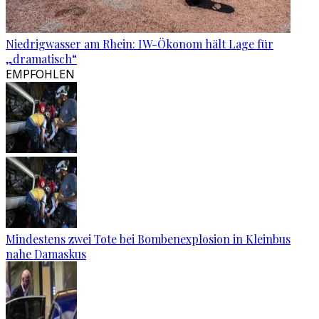
Niedrigwasser am Rhein: IW-Ökonom hält Lage für
„dramatisch“
EMPFOHLEN
Mindestens zwei Tote bei Bombenexplosion in Kleinbus
nahe Damaskus