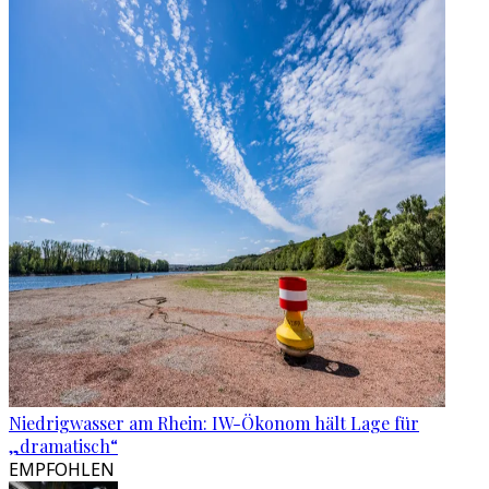
Niedrigwasser am Rhein: IW-Ökonom hält Lage für
„dramatisch“
EMPFOHLEN