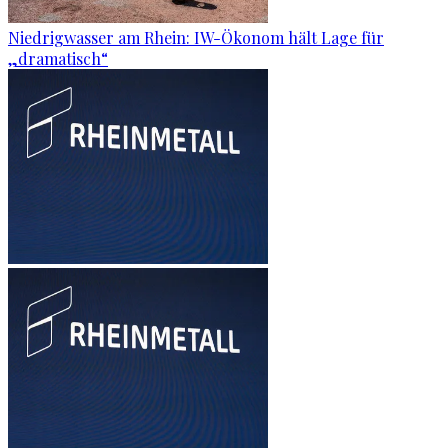
Niedrigwasser am Rhein: IW-Ökonom hält Lage für
„dramatisch“